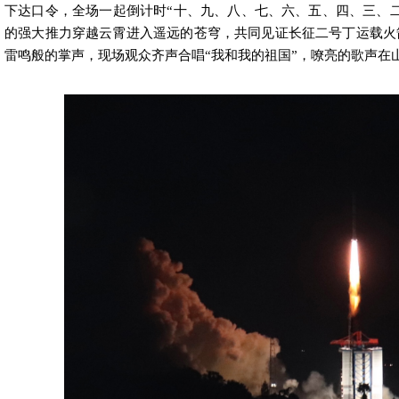
下达口令，全场一起倒计时“十、九、八、七、六、五、四、三、
的强大推力穿越云霄进入遥远的苍穹，共同见证
长征二号丁运载火
雷鸣般的掌声，现场观众齐声合唱“我和我的祖国”，嘹亮的歌声在