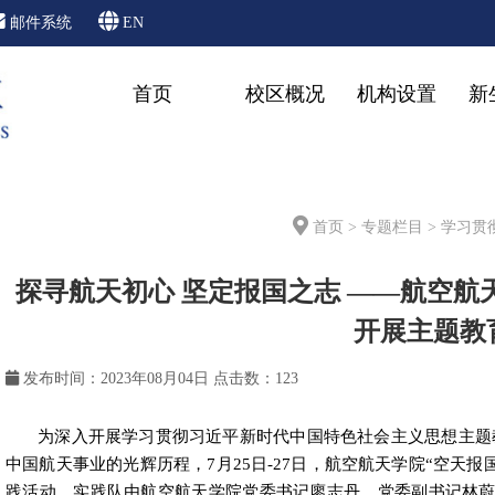
邮件系统
EN
首页
校区概况
机构设置
新
首页
>
专题栏目
>
学习贯
探寻航天初心 坚定报国之志 ——航空
开展主题教
发布时间：2023年08月04日
点击数：
123
为深入开展学习贯彻习近平新时代中国特色社会主义思想主题
中国航天事业的光辉历程，
7
月
25
日
-27
日，航空航天学院“空天报
践活动。实践队由航空航天学院党委书记廖志丹、党委副书记林