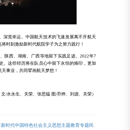
、深觉幸运。中国航天技术的飞速发展离不开航天
也将时刻激励新时代航院学子为之努力践行！
京、陕西、湖南、广西等地留下实践足迹。
2022
年
7
历史。这些经历将在队员心中留下永恒的烙印，更加
航天事业，共同擘画航天梦想！
院
文
/
水永生、关荣、张思韫 图
/
乔烨、刘源、关荣）
平新时代中国特色社会主义思想主题教育专题民