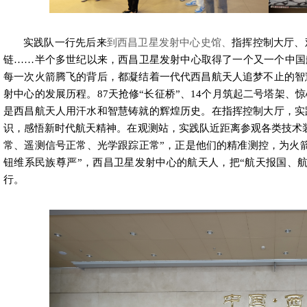
实践队一行先后来
到西昌卫星发射中心史馆、
指挥控制
大厅、
链……半个多世纪以来，西昌卫星发射中心取得了一个又一个中国航
每一次火箭腾飞的背后，都凝结着一代代西昌航天人追梦不止的智
射中心的发展历程。
87
天抢修“长征桥”、
14
个月筑起二号塔架、惊
是
西昌航天人用汗水和智慧铸就的辉煌历史。在
指挥控制
大厅，实
识，感悟新时代航天精神。在
观测站，实践队近距离参观各类技术
常、遥测信号正常、光学跟踪正常”，正是他们的精准测控，为火
钮维系民族尊严”，
西昌卫星发射中心的航天人，把“航天报国、
行。