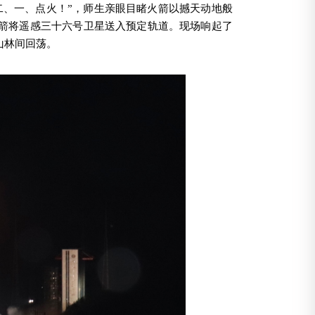
二、一、点火！”，师生亲眼目睹火箭以撼天动地般
箭将遥感三十六号卫星送入预定轨道
。
现场响起了
山林间回荡。