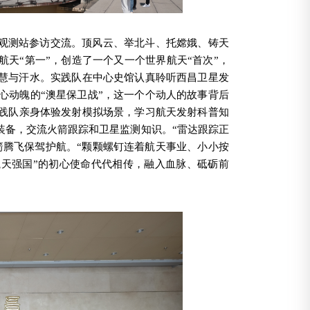
观测站参访交流。
顶风云、举北斗、托嫦娥、铸天
天“第一”，创造了一个又一个世界航天“首次”，
慧与汗水。
实践队在中心史馆认真聆听西昌卫星发
心动魄的“澳星保卫战”，这一个个动人的故事背后
践队亲身体验发射模拟场景，
学习航天发射科普知
装备，交流火箭跟踪和卫星监测知识。“雷达跟踪正
箭腾飞保驾护航。
“颗颗螺钉连着航天事业、小小按
航天强国”的初心使命代代相传，融入血脉、砥砺前