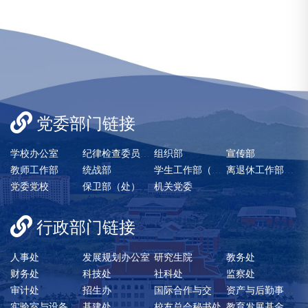
党委部门链接
学校办公室
纪律检查委员会/巡察办
组织部
宣传部
教师工作部
统战部
学生工作部（处）
离退休工作部（处）
党委党校
保卫部（处）
机关党委
行政部门链接
人事处
发展规划办公室
研究生院
教务处
财务处
科技处
社科处
监察处
审计处
招生办
国际合作与交流处
资产与后勤事务管理处
实验室与设备管理处
基建处
校友总会秘书处
教育发展基金会秘书处