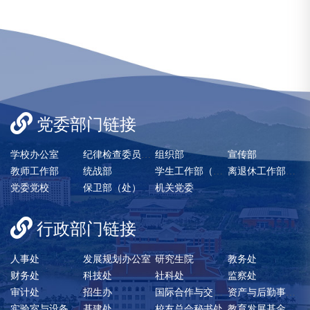
党委部门链接
学校办公室
纪律检查委员会/巡察办
组织部
宣传部
教师工作部
统战部
学生工作部（处）
离退休工作部（处）
党委党校
保卫部（处）
机关党委
行政部门链接
人事处
发展规划办公室
研究生院
教务处
财务处
科技处
社科处
监察处
审计处
招生办
国际合作与交流处
资产与后勤事务管理处
实验室与设备管理处
基建处
校友总会秘书处
教育发展基金会秘书处