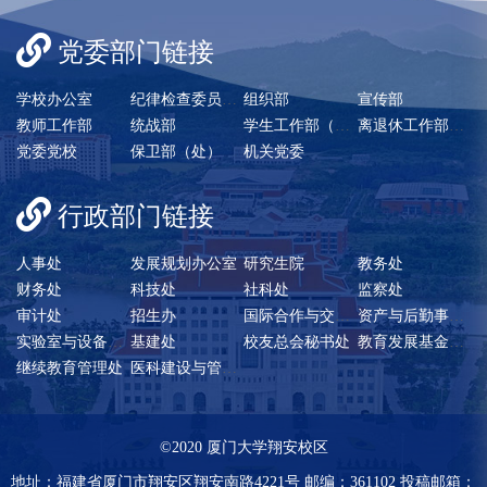
党委部门链接
学校办公室
纪律检查委员会/巡察办
组织部
宣传部
教师工作部
统战部
学生工作部（处）
离退休工作部（处）
党委党校
保卫部（处）
机关党委
行政部门链接
人事处
发展规划办公室
研究生院
教务处
财务处
科技处
社科处
监察处
审计处
招生办
国际合作与交流处
资产与后勤事务管理处
实验室与设备管理处
基建处
校友总会秘书处
教育发展基金会秘书处
继续教育管理处
医科建设与管理办公室
©2020 厦门大学翔安校区
地址：福建省厦门市翔安区翔安南路4221号 邮编：361102 投稿邮箱：