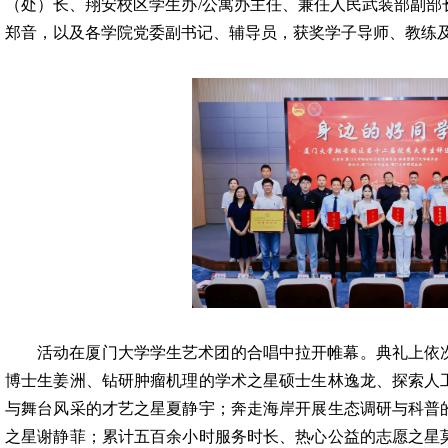
（处）长、翔安校区学生办/公寓办主任、兼任人民武装部副部
郑音，以及各学院党委副书记、辅导员，获奖学子导师、教练
活动在厦门大学学生艺术团的合唱中拉开帷幕。典礼上依
博士生姜洲、钻研肿瘤机理的学术之星硕士生林逸龙、探索人
与舞台风采的才艺之星夏静宇；奔走海岸开展生态调研与科普
之星谢静菲；累计五百余小时服务时长、热心公益的志愿之星